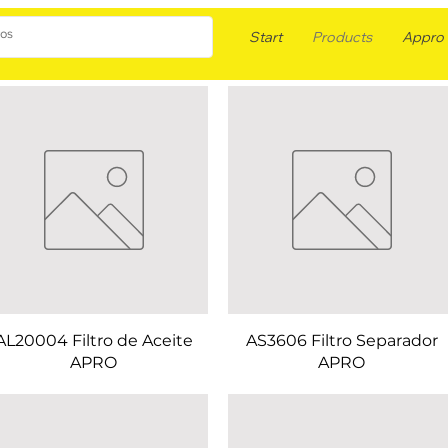
Start
Products
Appro F
AL20004 Filtro de Aceite
AS3606 Filtro Separador
APRO
APRO