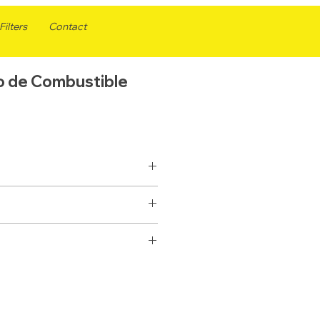
ilters
Contact
ro de Combustible
COMBUSTIBLE
ELEMENTO
FF5734
SI
WF10372
91,6
P502530