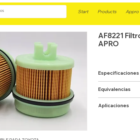
Start
Products
Appro F
AF8221 Filt
APRO
Especificaciones
APLICACION
Equivalencias
TIPO
FLEETGUARD
Aplicaciones
EMPACADURA
WIX
ALTURA mm
DONALDSON