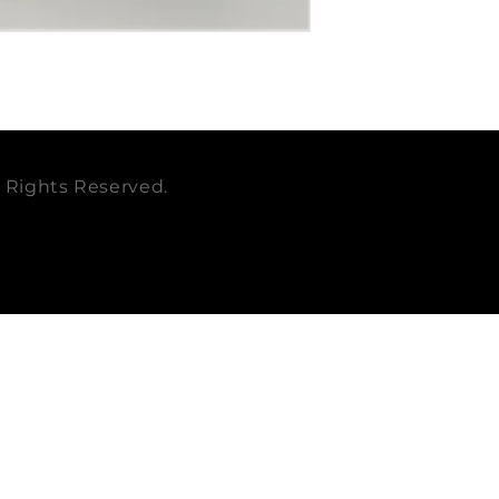
EMPACADURA
BALDWIN
ALTURA mm
CAT
DIAMETRO mm
EMPAQUE
ll Rights Reserved.
CUBICAJE
PESO KG
PESO LB
CUMMINS