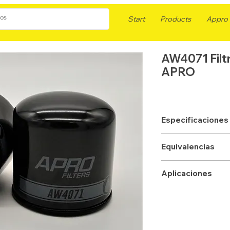
Start
Products
Appro F
AW4071 Filt
APRO
Especificaciones
APLICACION
Equivalencias
TIPO
FLEETGUARD
Aplicaciones
MICRONAJE
WIX
ROSCA
DONALDSON