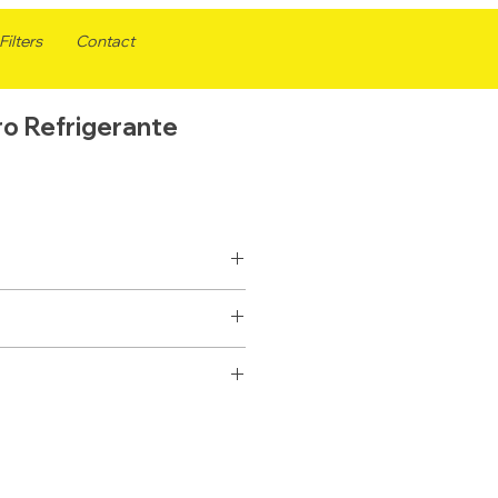
ilters
Contact
ro Refrigerante
REFRIGERANTE
SELLADO
WF2071
50
24071
11/16-16
P554071