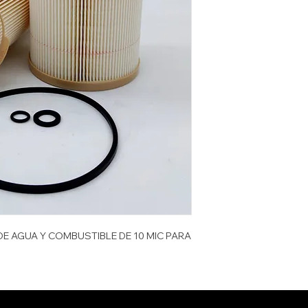
DIAMETRO mm
RACOR
D.E mm TOPE
APRO
D.E mm BASE
CAT
O-RING
VOLVO
EMPAQUE
KOMATSU
CUBICAJE cbm
ATLAS COPCP
PESO KG
PESO LB
E AGUA Y COMBUSTIBLE DE 10 MIC PARA