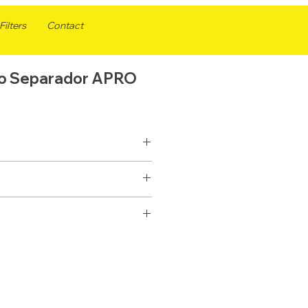
ilters
Contact
ro Separador APRO
SEPARADOR
ELEMENTO
FS20202
10
33792
G240
P552020
226,2
PF7890-10