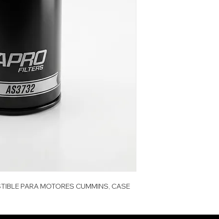
ALTURA mm
CUMMINS
DIAMETRO mm
CASE
EMPAQUE
CUBICAJE cbm
PESO KG
PESO LB
TIBLE PARA MOTORES CUMMINS, CASE