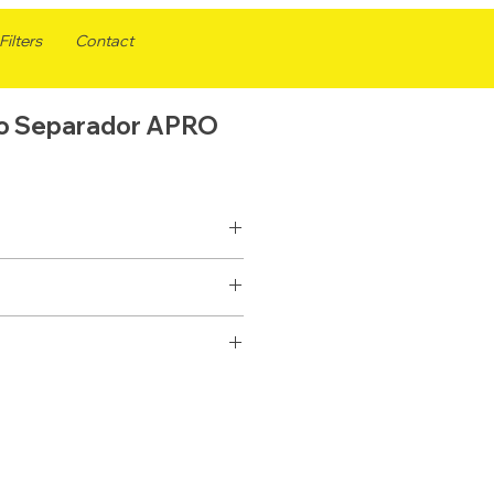
ilters
Contact
ro Separador APRO
AS3732
SEPARADOR
FS19732
SELLADO
33732
10
P550848
1 X 14
BF1385-SPS