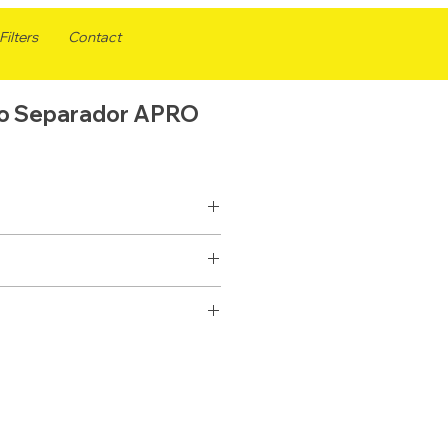
ilters
Contact
ro Separador APRO
SEPARADOR
ELEMENTO
FS19517
SI
33532
151,6
P551424
83,3
BF7674-D