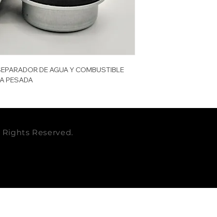
D.I mm TOPE
CAT
D.I mm BASE
JOHN DEERE
EMPAQUE
CUBICAJE cbm
SEPARADOR DE AGUA Y COMBUSTIBLE
A PESADA
PESO LB
PESO KG
RELACIONADO
ll Rights Reserved.