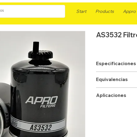
Start
Products
Appro F
AS3532 Filt
Especificaciones
APLICACION
Equivalencias
TIPO
FLEETGUARD
Aplicaciones
DRENAJE
WIX
ALTURA mm
DONALDSON
DIAMETRO mm
BALDWIN