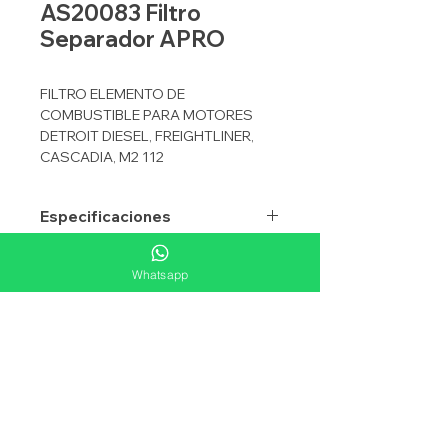
AS20083 Filtro
Separador APRO
FILTRO ELEMENTO DE
COMBUSTIBLE PARA MOTORES
DETROIT DIESEL, FREIGHTLINER,
CASCADIA, M2 112
Especificaciones
APRO
AS20083
Equivalencias
Whatsapp
APLICACION
SEPARADOR
FLEETGUARD
FS20083
Aplicaciones
TIPO
ELEMENTO
DONALDSON
P580710
MICRONAJE
6.9
BALDWIN
PF46145
ALTURA mm
191.5
DETROIT
A0000905051