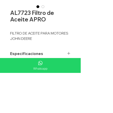
AL7723 Filtro de
Aceite APRO
FILTRO DE ACEITE PARA MOTORES
JOHN DEERE
Especificaciones
APLICACION
ACEITE
Equivalencias
Whatsapp
TIPO
SELLADO
FLEETGUARD
HF35140
Aplicacione
MICRONAJE
5 NOMINAL
WIX
WF10186
25
DONALDSON
P764729
ABSOLUTO
BALDWIN
BT9422