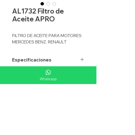
AL1732 Filtro de
Aceite APRO
FILTRO DE ACEITE PARA MOTORES
MERCEDES BENZ, RENAULT
Especificaciones
APRO
AL1732
Equivalencias
Whatsapp
APLICACION
ACEITE
FLEETGUARD
LF3605
Aplicacione
TIPO
ELEMENTO
WIX
51732
FILTRO DE ACEITE PARA
MOTORES MERCEDES BENZ,
ALTURA mm
133
DONALDSON
P550766
RENAULT
DIAMETRO
78
BALDWIN
P7114
mm