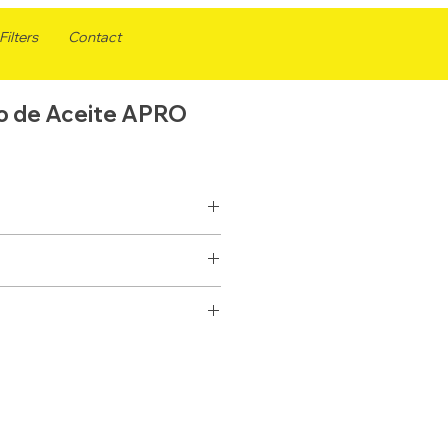
ilters
Contact
ro de Aceite APRO
AL1649
ACEITE
LF734
SELLADO
51649
E PARA MOTORES CUMMINS
1 1/2-12
P551381
205.6
B205