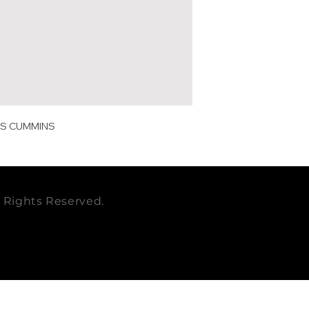
DIAMETRO mm
WEB
EMPAQUE
CUMMINS
CUBICAJE cbm
MILLARD
PESO LB
ES CUMMINS
PESO KG
ll Rights Reserved.