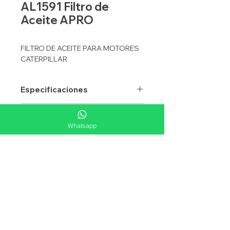
AL1591 Filtro de
Aceite APRO
FILTRO DE ACEITE PARA MOTORES
CATERPILLAR
Especificaciones
APRO
AL1591
Equivalencias
Whatsapp
APLICACION
ACEITE
FLEETGUARD
LF3485
Aplicaciones
TIPO
ELEMENTO
WIX
51591
ALTURA mm
261.1
DONALDSON
P557500
DIAMETRO
187.3
BALDWIN
P7003
mm
CATERPILLAR
1R0726