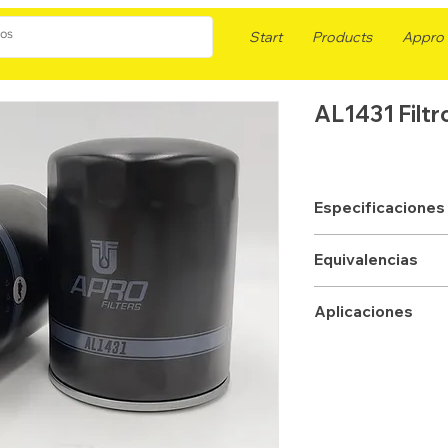
Start
Products
Appro F
AL1431 Filt
Especificaciones
APLICACION
Equivalencias
TIPO
FLEETGUARD
Aplicaciones
ROSCA
WIX
ALTURA mm
DONALDSON
DIAMETRO mm
BALDWIN