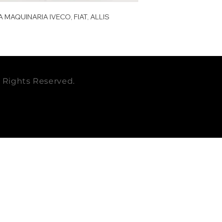
EMPAQUE
FIAT
 MAQUINARIA IVECO, FIAT, ALLIS
CUBICAJE cbm
OEM
PESO LB
PESO KG
ll Rights Reserved.