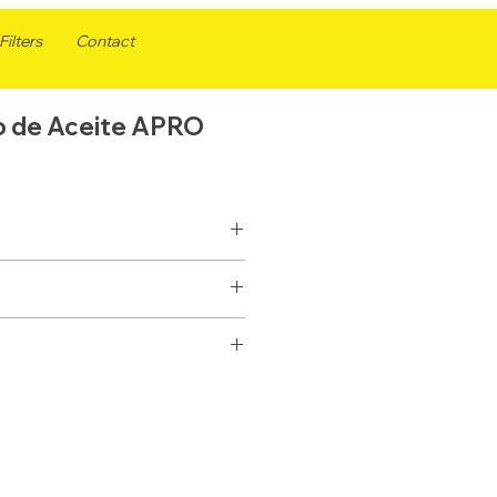
ilters
Contact
ro de Aceite APRO
ACEITE
SELLADO
LF3481
3/4 x 16
51431
144,5
P550226
108
BD232