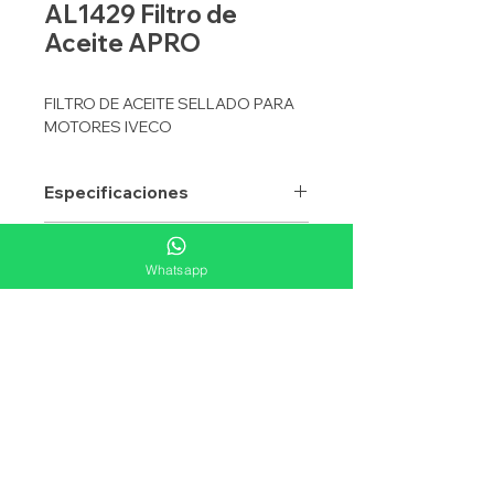
AL1429 Filtro de
Aceite APRO
FILTRO DE ACEITE SELLADO PARA
MOTORES IVECO
Especificaciones
APRO
AL1429
Equivalencias
Whatsapp
APLICACION
ACEITE
FLEETGUARD
LF3594
Aplicaciones
TIPO
SELLADO
WIX
51429
ROSCA
30 X 2
DONALDSON
P550342
EMPACADURA
G381-A
BALDWIN
BD325
ALTURA mm
214
IVECO
1903629