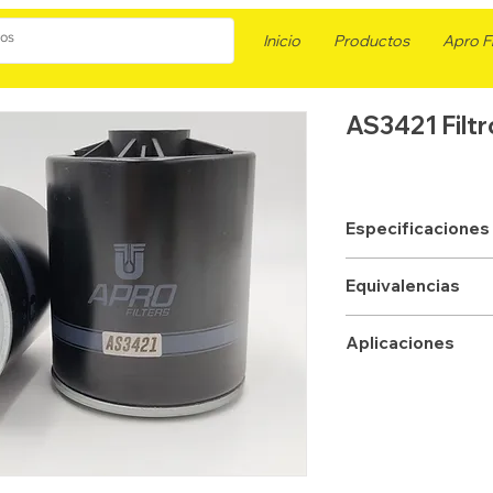
Inicio
Productos
Apro Fi
AS3421 Filt
Especificaciones
APLICACION
Equivalencias
TIPO
FLEETGUARD
Aplicaciones
ROSCA
WIX
EMPACADURA
DONALDSON
ALTURA mm
BALDWIN