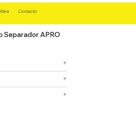
lters
Contacto
ro Separador APRO
SEPARADOR
SELLADO
FS1241
1 X 14
33421
G381-A
P502516
156,4
BF1282