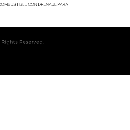
 COMBUSTIBLE CON DRENAJE PARA
DIAMETRO mm
KOMATSU
EMPAQUE
CUMMINS
CUBICAJE cbm
PESO LB
ll Rights Reserved.
PESO KG