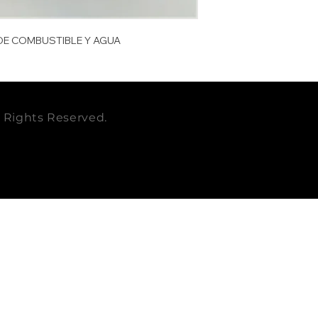
DIAMETRO mm
BALDWIN
O-RING
RACOR
DE COMBUSTIBLE Y AGUA
EMPAQUE
ISUZU
CUBICAJE cbm
CAT
ll Rights Reserved.
PESO KG
VOLVO
PESO LB
ACDELCO