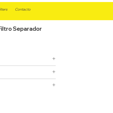
lters
Contacto
ltro Separador
SEPARADOR
ELEMENTO
FS20102
10
33795
70,61
P552010