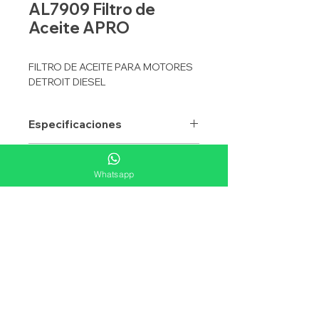
AL7909 Filtro de
Aceite APRO
FILTRO DE ACEITE PARA MOTORES
DETROIT DIESEL
Especificaciones
APRO
AL7909
Equivalencias
Whatsapp
APLICACION
ACEITE
FLEETGUARD
LF17511
Aplicaciones
TIPO
ELEMENTO
WIX
57909
ALTURA mm
265.1
DONALDSON
P551005
DIAMETRO
120.7
BALDWIN
P7505
mm
DETROT
A4721800109