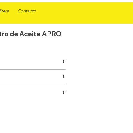
lters
Contacto
tro de Aceite APRO
AL20004
ACEITE
PH3614
SELLADO
51348
E PARA MOTORES TOYOTA
3/4 X 16
ML20004
100
W6022