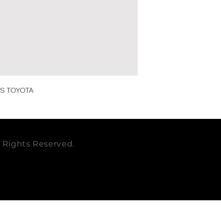
DIAMETRO mm
TOYOTA
EMPAQUE
FLEETGUARD
CBM x CAJA
PESO KG
ES TOYOTA
PESO LB
ll Rights Reserved.