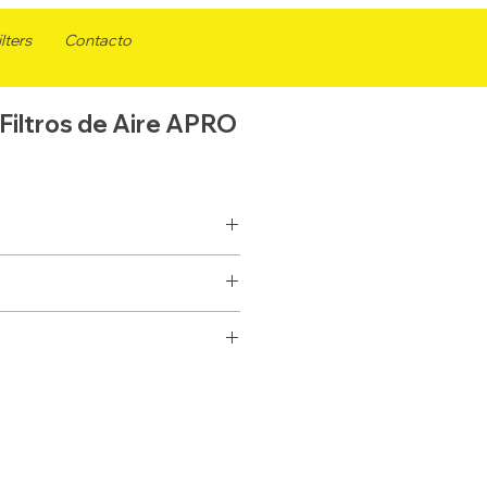
lters
Contacto
Filtros de Aire APRO
AK7051
AK7072
AIRE
AIRE
51
REFEREN
AK7072
CIA
ELEMENTO
ELEMENTO
PARA MOTORES MERCEDES BENZ,
997
FLEETGU
AF26211
403.2
419.1
ARD
263.5
146
1
WIX
47072