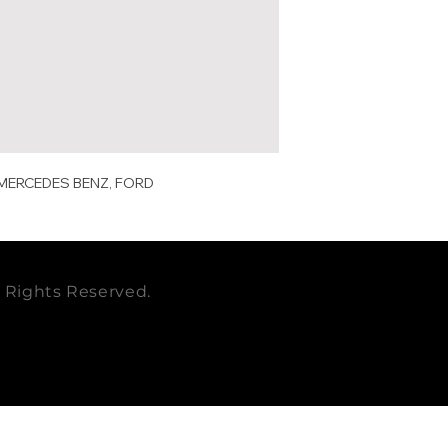
DONALD
P618
DIAMETRO IN
SON
EMPAQUE
BALDWIN
RS5
CUBICAJE
MERCEDE
6345
cbm
S-BENZ
306
 MERCEDES BENZ, FORD
PESO KG
FORD
BF6
1A
PESO LB
MILLARD
MK2
RELACIONAD
O
ll Rights Reserved.