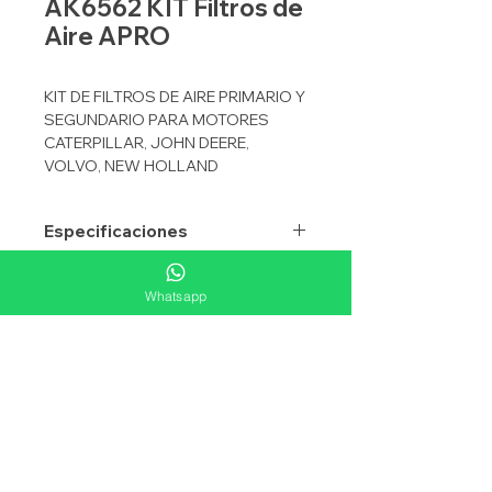
AK6562 KIT Filtros de
Aire APRO
KIT DE FILTROS DE AIRE PRIMARIO Y
SEGUNDARIO PARA MOTORES
CATERPILLAR, JOHN DEERE,
VOLVO, NEW HOLLAND
Especificaciones
APRO
AK6562
AK6569
Equivalencias
Whatsapp
APLICACION
AIRE
AIRE
FLEETGUARD
AF25292
Aplicaciones
TIPO
ELEMENTO
ELEMENTO
WIX
46562
ALTURA mm
356.4
342.9
DONALDSON
P828889
DIAMETRO mm
165.1
92.9
BALDWIN
RS3544