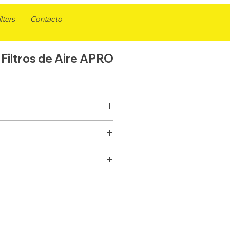
lters
Contacto
Filtros de Aire APRO
AK6433
AK6429
AIRE
AIRE
433
REFEREN
AK6429
CIA
ELEMENTO
ELEMENTO
PARA MOTORES CATERPILLAR,
878
FLEETGU
AF25215
REIGHTLINER, GMC, HINO,
323.9
305.6
ARD
235.7
133.4
3
WIX
46429