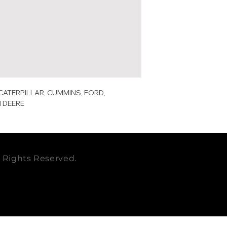
DONALD
P527
DIAMETRO IN
SON
EMPAQUE
BALDWIN
RS2
CUBICAJE
GMC
1561
cbm
JOHN
RE34
CATERPILLAR, CUMMINS, FORD,
PESO KG
DEERE
N DEERE
PESO LB
CATERPIL
3I35
LAR
RELACIONAD
O
HINO
1780
ll Rights Reserved.
0
MILLARD
MK7