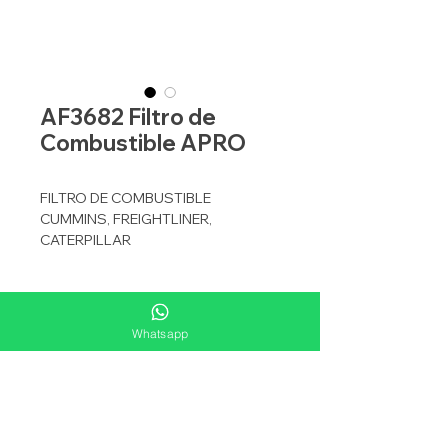
AF3682 Filtro de
Combustible APRO
FILTRO DE COMBUSTIBLE
CUMMINS, FREIGHTLINER,
CATERPILLAR
Especificaciones
Whatsapp
APLICACION
COMBUSTIBLE
Equivalencias
TIPO
SELLADO
FLEETGUARD
FF5421
Aplicaciones
MICRONAJE
5
WIX
33682