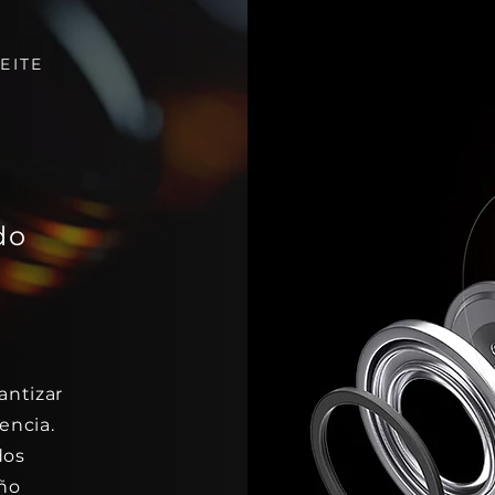
EITE
do
antizar
encia.
dos
ño