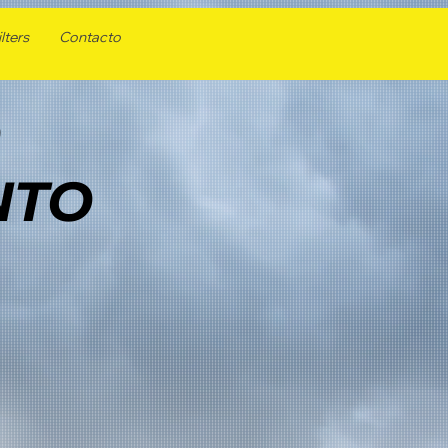
lters
Contacto
D
NTO