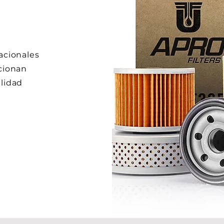
acionales
cionan
lidad